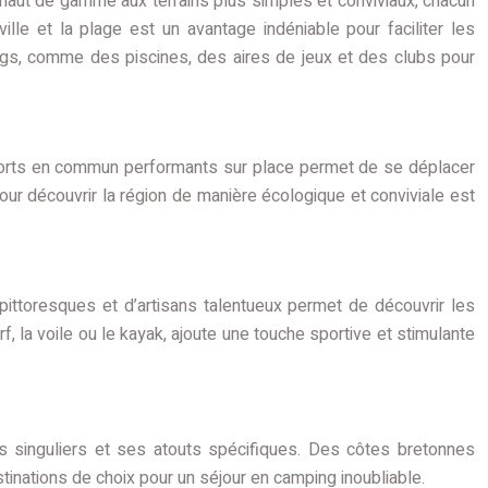
 haut de gamme aux terrains plus simples et conviviaux, chacun
le et la plage est un avantage indéniable pour faciliter les
ngs, comme des piscines, des aires de jeux et des clubs pour
ransports en commun performants sur place permet de se déplacer
ur découvrir la région de manière écologique et conviviale est
ittoresques et d’artisans talentueux permet de découvrir les
urf, la voile ou le kayak, ajoute une touche sportive et stimulante
s singuliers et ses atouts spécifiques. Des côtes bretonnes
inations de choix pour un séjour en camping inoubliable.