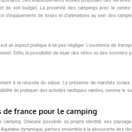
 importants. Des établissements étoilés proposant des services
t de son budget. La proximité des campings avec le centre-vil
nce d’équipements de loisirs et d’animations au sein des campi
ion, est un aspect pratique à ne pas négliger. L’existence de t
nel. Enfin, la possibilité de louer des vélos ou des scooters po
ment à la réussite du séjour. La présence de marchés locaux p
ossibilité de pratiquer des activités nautiques variées, comme le s
s de france pour le camping
le camping. Chacune possède sa propre identité, ses paysage
-Aquitaine dynamique, partons ensemble à la découverte des dest