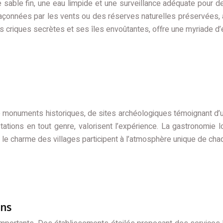
e le sable fin, une eau limpide et une surveillance adéquate pou
çonnées par les vents ou des réserves naturelles préservées, a
s criques secrètes et ses îles envoûtantes, offre une myriade d’
de monuments historiques, de sites archéologiques témoignant d’un 
tions en tout genre, valorisent l’expérience. La gastronomie l
et le charme des villages participent à l’atmosphère unique de cha
ons