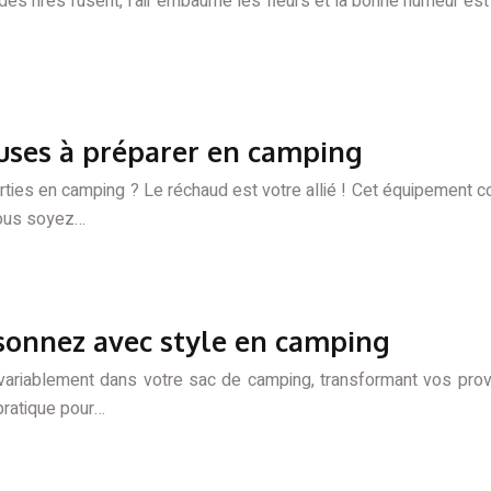
lle, des rires fusent, l’air embaume les fleurs et la bonne humeur
euses à préparer en camping
es en camping ? Le réchaud est votre allié ! Cet équipement comp
vous soyez…
aisonnez avec style en camping
nvariablement dans votre sac de camping, transformant vos prov
pratique pour…