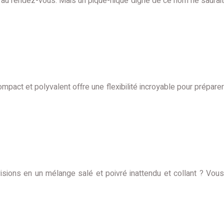
 est au rendez-vous. Mais un pique-nique digne de ce nom ne saurait
act et polyvalent offre une flexibilité incroyable pour préparer
isions en un mélange salé et poivré inattendu et collant ? Vous