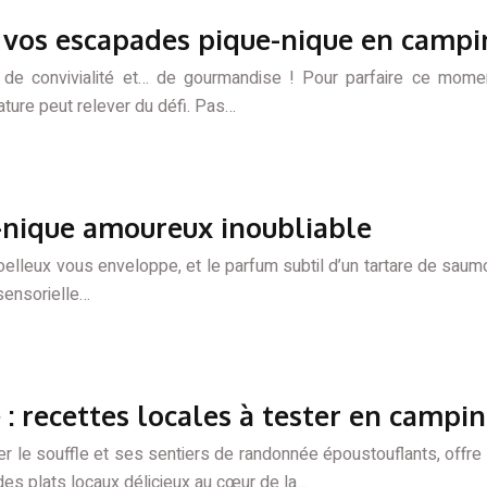
r vos escapades pique-nique en camp
 de convivialité et… de gourmandise ! Pour parfaire ce mome
ature peut relever du défi. Pas…
e-nique amoureux inoubliable
 moelleux vous enveloppe, et le parfum subtil d’un tartare de sa
 sensorielle…
 recettes locales à tester en campi
 le souffle et ses sentiers de randonnée époustouflants, offre 
es plats locaux délicieux au cœur de la…