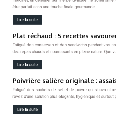
Imaginez un déjeuner sur l’herbe idyllique : le soleil bri
être parfait sans une touche finale gourmande,…
Lire la suite
Plat réchaud : 5 recettes savour
Fatigué des conserves et des sandwichs pendant vos sorti
des repas chauds et nourrissants en pleine nature. Que 
Lire la suite
Poivrière salière originale : ass
Fatigué des sachets de sel et de poivre qui s’ouvrent i
rêvez d’une solution plus élégante, hygiénique et surtout 
Lire la suite