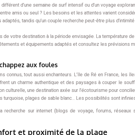
différent d’une semaine de surf intensif ou d’un voyage exploran
entre amis ou seul ? Les besoins et les attentes varient considé
s adaptés, tandis qu’un couple recherche peut-être plus d’intim
 de votre destination à la période envisagée. La température de l’
êtements et équipements adaptés et consultez les prévisions mé
 échappez aux foules
s connus, tout aussi enchanteurs. L’île de Ré en France, les îles
offrent un charme authentique et des paysages à couper le souff
on culturelle, une destination axée sur l’écotourisme pour concil
 turquoise, plages de sable blanc… Les possibilités sont infinie
La recherche sur internet (blogs de voyage, forums, réseaux 
onfort et proximité de la plage