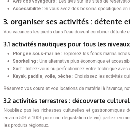
Avis des voyageurs :
Les avis sur les sites de réservat
Accessibilité :
Si vous avez des besoins spécifiques en m
3. organiser ses activités : détente 
Vos vacances les pieds dans l’eau doivent combiner détente et ex
3.1 activités nautiques pour tous les niveaux
Plongée sous-marine :
Explorez les fonds marins riches
Snorkeling :
Une alternative plus économique et accessibl
Surf :
Initiez-vous ou perfectionnez votre technique avec 
Kayak, paddle, voile, pêche :
Choisissez les activités qu
Réservez vos cours et vos locations de matériel à l’avance, no
3.2 activités terrestres : découverte cultur
N’oubliez pas les richesses culturelles et gastronomiques de
environ 50€ à 100€ pour une dégustation de vin), partez en r
les produits régionaux.