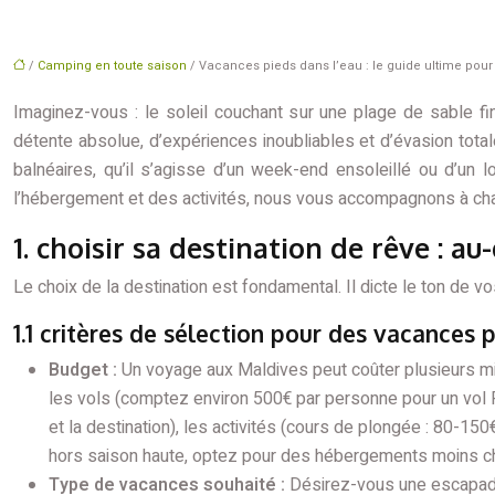
/
Camping en toute saison
/ Vacances pieds dans l’eau : le guide ultime pour
Imaginez-vous : le soleil couchant sur une plage de sable f
détente absolue, d’expériences inoubliables et d’évasion tota
balnéaires, qu’il s’agisse d’un week-end ensoleillé ou d’un 
l’hébergement et des activités, nous vous accompagnons à cha
1. choisir sa destination de rêve : a
Le choix de la destination est fondamental. Il dicte le ton de v
1.1 critères de sélection pour des vacances p
Budget :
Un voyage aux Maldives peut coûter plusieurs mi
les vols (comptez environ 500€ par personne pour un vol P
et la destination), les activités (cours de plongée : 80-150
hors saison haute, optez pour des hébergements moins cher
Type de vacances souhaité :
Désirez-vous une escapade 