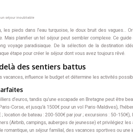
 un séjour inoubliable
in, les pieds dans l’eau turquoise, le doux bruit des vagues…
le. Mais planifier un tel séjour peut sembler complexe. Ce guid
long voyage paradisiaque. De la sélection de la destination id
que étape pour créer le séjour dont vous avez toujours rêvé.
u-delà des sentiers battus
os vacances, influence le budget et détermine les activités possib
arfaites
lliers d’euros, tandis qu’une escapade en Bretagne peut être bea
aris-Corse, et jusqu’à 1500€ pour un vol Paris-Maldives), l’héb
€ ; location de bateau : 200-500€ par jour ; excursions : 50-150€),
s (Airbnb, campings, auberges de jeunesse) et privilégiez les ac
romantique, un séjour familial, des vacances sportives ou une im