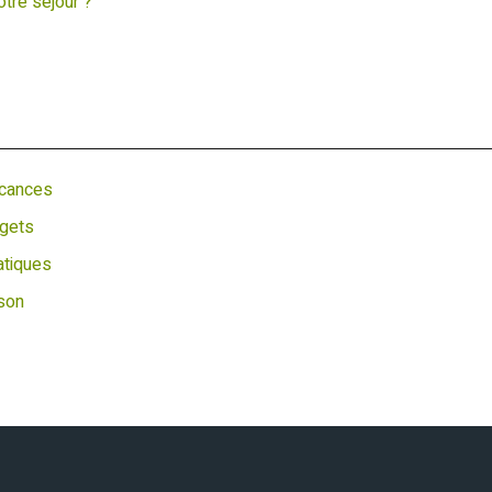
tre séjour ?
acances
dgets
atiques
ison